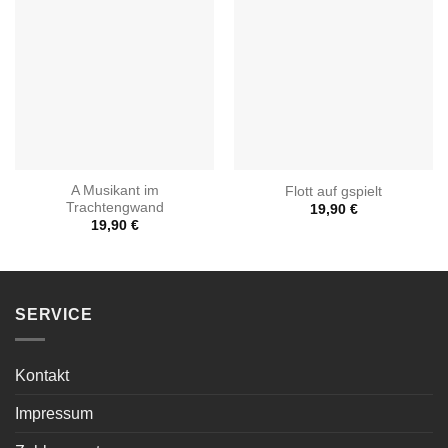
A Musikant im
Flott auf gspielt
Trachtengwand
19,90
€
19,90
€
SERVICE
Kontakt
Impressum