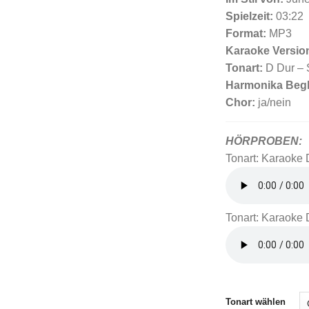
Spielzeit:
03:22
Format:
MP3
Karaoke Versio
Tonart:
D Dur – 
Harmonika Begl
Chor:
ja/nein
HÖRPROBEN:
Tonart: Karaoke 
Tonart: Karaoke
Tonart wählen