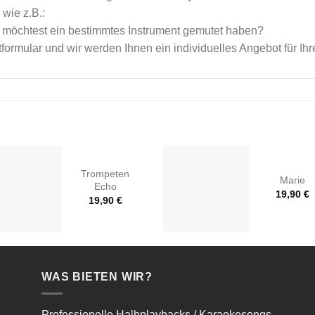
wie z.B.:
möchtest ein bestimmtes Instrument gemutet haben?
tformular
und wir werden Ihnen ein individuelles Angebot für I
Trompeten
Marie
Echo
19,90
€
19,90
€
WAS BIETEN WIR?
Professionelle Halbplaybacks / Karaokesongs