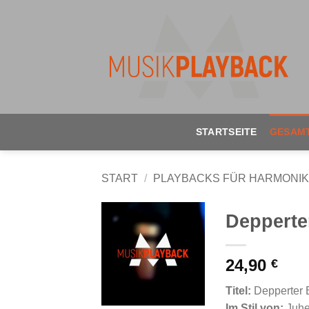
STARTSEITE
GESAM
START
/
PLAYBACKS FÜR HARMONIK
Depperte
24,90
€
Titel:
Depperter 
Im Stil von:
Juhe