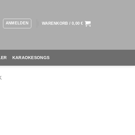
ANMELDEN
WARENKORB /
0,00
€
LER
KARAOKESONGS
K